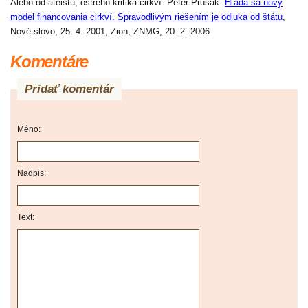
Alebo od ateistu, ostrého kritika cirkví: Peter Prusák:
Hľadá sa nový
model financovania cirkví. Spravodlivým riešením je odluka od štátu
,
Nové slovo, 25. 4. 2001, Zion, ZNMG, 20. 2. 2006
Komentáre
Pridať komentár
Méno:
Nadpis:
Text: