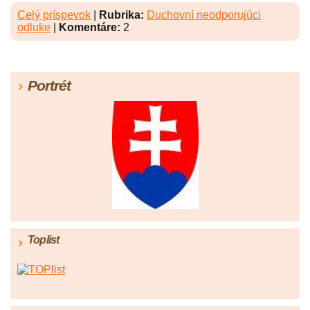
Celý príspevok
|
Rubrika:
Duchovní neodporujúci
odluke
|
Komentáre:
2
Portrét
Toplist