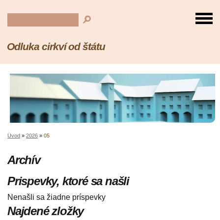
Odluka cirkví od štátu
Úvod
»
2026
»
05
Archív
Prispevky, ktoré sa našli
Nenašli sa žiadne príspevky
Najdené zložky